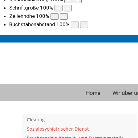
Schriftgröße
100
%
Zeilenhöhe
100
%
Buchstabenabstand
100
%
Home
Wir über u
Clearing
Sozialpsychiatrischer Dienst